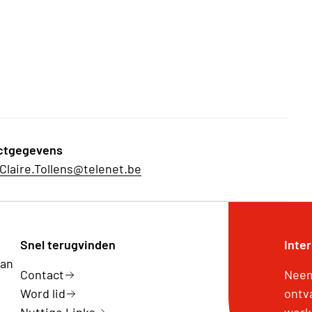
ctgegevens
Claire.Tollens@telenet.be
Snel terugvinden
Inte
van
Contact
Neem
Word lid
ontv