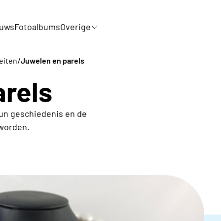
uws
Fotoalbums
Overige
/
teiten
Juwelen en parels
rels
un geschiedenis en de
worden.