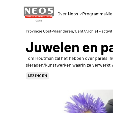
Over Neos
Programma
Nie
/
/
Provincie Oost-Vlaanderen
Gent
Archief - activi
Juwelen en pa
Tom Houtman zal het hebben over parels, h
sieraden/kunstwerken waarin ze verwerkt 
LEZINGEN