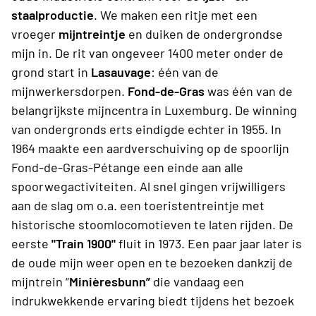
staalproductie
. We maken een ritje met een
vroeger
mijntreintje
en duiken de ondergrondse
mijn in. De rit van ongeveer 1400 meter onder de
grond start in
Lasauvage
: één van de
mijnwerkersdorpen.
Fond-de-Gras
was één van de
belangrijkste mijncentra in Luxemburg. De winning
van ondergronds erts eindigde echter in 1955. In
1964 maakte een aardverschuiving op de spoorlijn
Fond-de-Gras-Pétange een einde aan alle
spoorwegactiviteiten. Al snel gingen vrijwilligers
aan de slag om o.a. een toeristentreintje met
historische stoomlocomotieven te laten rijden. De
eerste
"Train 1900"
fluit in 1973. Een paar jaar later is
de oude mijn weer open en te bezoeken dankzij de
mijntrein “
Minièresbunn”
die vandaag een
indrukwekkende ervaring biedt tijdens het bezoek