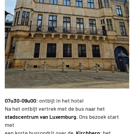
07u30-09u00
: ontbijt in het hotel
Na het ontbijt vertrek met de bus naar het
stadscentrum van Luxemburg
. Ons bezoek start
met
een korte busrondrit over de
Kirchberg
: het