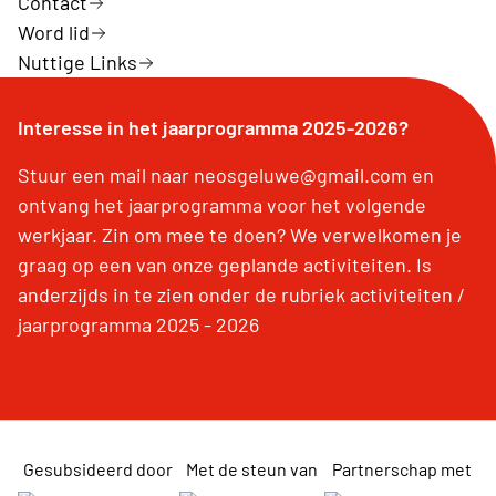
Contact
Word lid
Nuttige Links
Interesse in het jaarprogramma 2025-2026?
Stuur een mail naar neosgeluwe@gmail.com en
ontvang het jaarprogramma voor het volgende
werkjaar. Zin om mee te doen? We verwelkomen je
graag op een van onze geplande activiteiten. Is
anderzijds in te zien onder de rubriek activiteiten /
jaarprogramma 2025 - 2026
Gesubsideerd door
Met de steun van
Partnerschap met