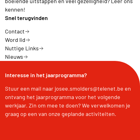
boeiende uitstappen en veel gezelligheid? Leer ons
kennen!
Snel terugvinden
Contact
Word lid
Nuttige Links
Nieuws
Interesse in het jaarprogramma?
Stuur een mail naar josee.smolders@telenet.be en
ontvang het jaarprogramma voor het volgende
werkjaar. Zin om mee te doen? We verwelkomen je
graag op een van onze geplande activiteiten.