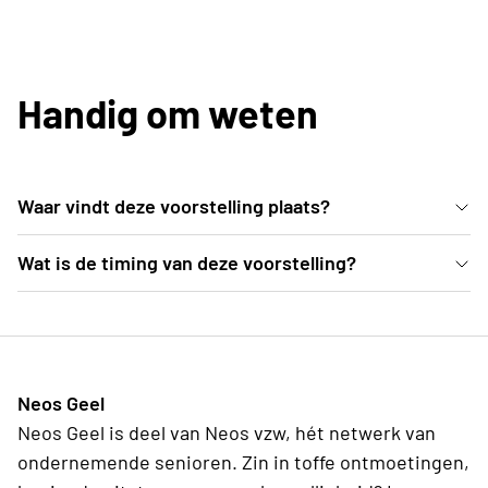
Handig om weten
Waar vindt deze voorstelling plaats?
In de comfortabele zitjes van het Trixxo Theater
Wat is de timing van deze voorstelling?
(Gouverneur Verwilghensingel 70, 3500 Hasselt) kan
De deuren van de zaal gaan open om 19u. De
je wegdromen bij deze magische dansvoorstelling.
voorstelling start om 20u00 en duurt tot 21u30 ,
inclusief pauze.
Neos Geel
Neos Geel is deel van Neos vzw, hét netwerk van
ondernemende senioren. Zin in toffe ontmoetingen,