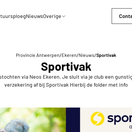
tuursploeg
Nieuws
Overige
Cont
/
/
/
Provincie Antwerpen
Ekeren
Nieuws
Sportivak
Sportivak
stochten via Neos Ekeren. Je sluit via je club een gunsti
verzekering af bij Sportivak Hierbij de folder met info