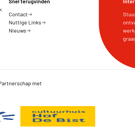
Snel terugvinden
Inte
k
Contact
Stuu
Nuttige Links
ontv
Nieuws
werk
graa
Partnerschap met