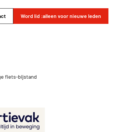
act
Word lid :alleen voor nieuwe leden
ge fiets-bijstand