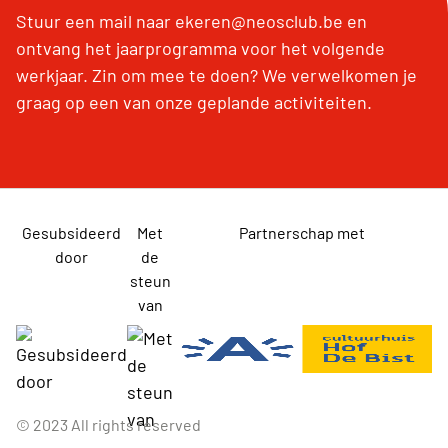
Stuur een mail naar ekeren@neosclub.be en
ontvang het jaarprogramma voor het volgende
werkjaar. Zin om mee te doen? We verwelkomen je
graag op een van onze geplande activiteiten.
Gesubsideerd
Met
Partnerschap met
door
de
steun
van
© 2023 All rights reserved