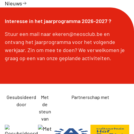
Nieuws
Interesse in het jaarprogramma 2026-2027 ?
Stuur een mail naar ekeren@neosclub.be en
ontvang het jaarprogramma voor het volgende
werkjaar. Zin om mee te doen? We verwelkomen je
graag op een van onze geplande activiteiten.
Gesubsideerd
Met
Partnerschap met
door
de
steun
van