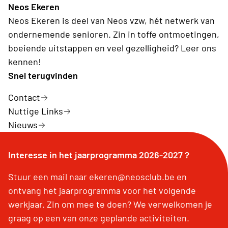
Neos Ekeren
Neos Ekeren is deel van Neos vzw, hét netwerk van
ondernemende senioren. Zin in toffe ontmoetingen,
boeiende uitstappen en veel gezelligheid? Leer ons
kennen!
Snel terugvinden
Contact
Nuttige Links
Nieuws
Interesse in het jaarprogramma 2026-2027 ?
Stuur een mail naar ekeren@neosclub.be en
ontvang het jaarprogramma voor het volgende
werkjaar. Zin om mee te doen? We verwelkomen je
graag op een van onze geplande activiteiten.