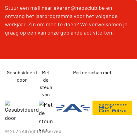
Stuur een mail naar ekeren@neosclub.be en
ontvang het jaarprogramma voor het volgende
werkjaar. Zin om mee te doen? We verwelkomen je
graag op een van onze geplande activiteiten.
Gesubsideerd
Met
Partnerschap met
door
de
steun
van
© 2023 All rights reserved