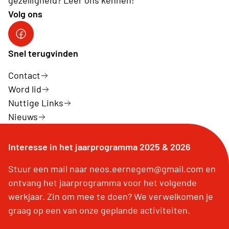
gezelligheid? Leer ons kennen!
Volg ons
Snel terugvinden
Contact
Word lid
Nuttige Links
Nieuws
Interesse in het jaarprogramma 2025 & 2026
Stuur een mail naar neos.eernegem@gmail.com en
ontvang het jaarprogramma voor het volgende
werkjaar. Zin om mee te doen? We verwelkomen je
graag op een van onze geplande activiteiten.