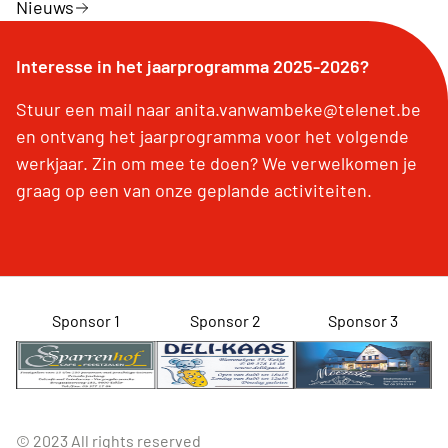
Nieuws
Interesse in het jaarprogramma 2025-2026?
Stuur een mail naar anita.vanwambeke@telenet.be
en ontvang het jaarprogramma voor het volgende
werkjaar. Zin om mee te doen? We verwelkomen je
graag op een van onze geplande activiteiten.
Sponsor 1
Sponsor 2
Sponsor 3
© 2023 All rights reserved