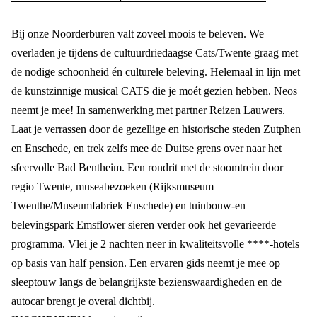
Bij onze Noorderburen valt zoveel moois te beleven. We
overladen je tijdens de cultuurdriedaagse Cats/Twente graag met
de nodige schoonheid én culturele beleving. Helemaal in lijn met
de kunstzinnige musical CATS die je moét gezien hebben. Neos
neemt je mee! In samenwerking met partner Reizen Lauwers.
Laat je verrassen door de gezellige en historische steden Zutphen
en Enschede, en trek zelfs mee de Duitse grens over naar het
sfeervolle Bad Bentheim. Een rondrit met de stoomtrein door
regio Twente, museabezoeken (Rijksmuseum
Twenthe/Museumfabriek Enschede) en tuinbouw-en
belevingspark Emsflower sieren verder ook het gevarieerde
programma. Vlei je 2 nachten neer in kwaliteitsvolle ****-hotels
op basis van half pension. Een ervaren gids neemt je mee op
sleeptouw langs de belangrijkste bezienswaardigheden en de
autocar brengt je overal dichtbij.