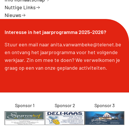
Nuttige Links
Nieuws
Interesse in het jaarprogramma 2025-2026?
Stuur een mail naar anita.vanwambeke@telenet.be
en ontvang het jaarprogramma voor het volgende
werkjaar. Zin om mee te doen? We verwelkomen je
graag op een van onze geplande activiteiten.
Sponsor 1
Sponsor 2
Sponsor 3