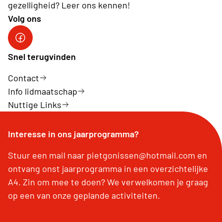
gezelligheid? Leer ons kennen!
Volg ons
Neos Dilsen-Stokkem
Snel terugvinden
Contact
Info lidmaatschap
Nuttige Links
Interesse in ons jaarprogramma?
Stuur een mail naar pietgonissen@hotmail.com en
ontvang onst jaarprogramma in een overzichtelijke
A4. Zin om mee te doen? We verwelkomen je graag
op een van onze geplande activiteiten.