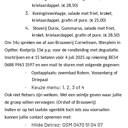
krielaardappel. (€ 28,50)
3.
Koninginnenhapje, salade met friet, kroket,
krielaardappel, gratin of pure. (€ 25,00)
4.
Stoverij Duroc, Gummarus, salade met friet,
kroket, krielaardappel, gratin of pure. (€ 28,50)
Om 14u spreken we af aan Brouwerij Cornelissen, Itterplein in
Opitter. Kostprijs 15€ p.p. voor de rondleiding met degustatie.
Inschrijven en € 15 betalen vòòr 4 juli 2025 op rekening BE54
0688 9963 3597 en een mail te sturen met volgende gegeven:
·
Opstapplaats: zwembad Rotem, Vossenberg of
Driepaal
·
Keuze menu: 1, 2, 3 of 4
Ook niet fietsers zijn welkom. Wel een seintje geven waar jullie
de groep willen vervoegen: (Orshof of Brouwerij)
Indien er op het laatste ogenblik toch iets zou voorvallen
kunnen jullie contact opnemen met:
·
Hilde Detrez: GSM 0470 51 04 07