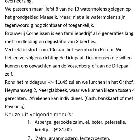
overheersing.
We passeren maar liefst 8 van de 13 watermolens gelegen op
het grondgebied Maaseik. Maar, niet alle watermolens zijn
tegenwoordig nog zichtbaar of toegankelijk.
Brouwerij Cornelissen is een familiebedrijf al 6 generaties lang
met rondleiding en degustatie van 3 biertjes.
Vertrek fietstocht om 10u aan het zwembad in Rotem. We
fietsen vervolgens richting de Driepaal. Dus mensen die willen
kunnen ons opwachten aan de Vossenberg of aan de Driepaal
zelf.
Rond het middaguur +/- 11u45 zullen we lunchen in het Orshof,
Heymansweg 2, Neerglabbeek, waar we kunnen kiezen tussen 4
gerechten. Afrekenen kan individueel. (Cash, bankkaart of met
Payconiq)
Keuze uit volgende menu’s:
1.
Asperge, gerookte zalm, ei, boter, peterselie,
krieltjes. (€ 31,00)
2.
Zalm, graanmosterd, lentegroenten,