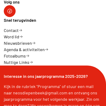
Volg ons
Neos Diepenbeek
Snel terugvinden
Contact
Word lid
Nieuwsbrieven
Agenda & activiteiten
Fotoalbums
Nuttige Links
Interesse in ons jaarprogramma 2025-2026?
Kijk in de rubriek "Programma" of stuur een mail
naar neosdiepenbeek@gmail.com en ontvang ons
jaarprogramma voor het volgende werkjaar. Zin om
mee te doen? We verwelkomen je graag op één van