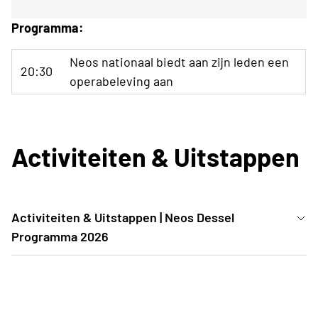
Programma:
Neos nationaal biedt aan zijn leden een
20:30
operabeleving aan
Activiteiten & Uitstappen
Activiteiten & Uitstappen | Neos Dessel
Programma 2026
Bij Neos Dessel staat er elke maand iets leuks op de
agenda. Ons programma is bewust gevarieerd,
zodat er voor ieder wat wils is: · Cultuur & Muziek: