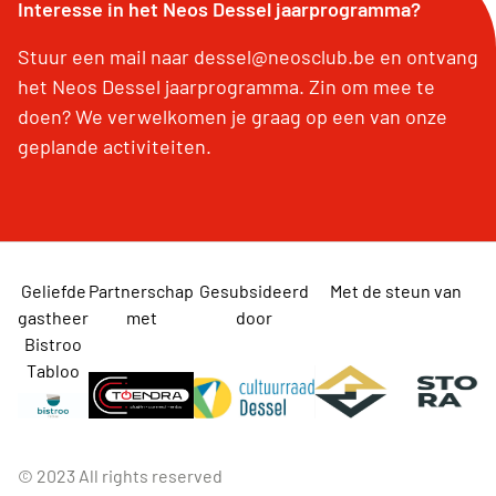
Interesse in het Neos Dessel jaarprogramma?
Stuur een mail naar dessel@neosclub.be en ontvang
het Neos Dessel jaarprogramma. Zin om mee te
doen? We verwelkomen je graag op een van onze
geplande activiteiten.
Geliefde
Partnerschap
Gesubsideerd
Met de steun van
gastheer
met
door
Bistroo
Tabloo
© 2023 All rights reserved