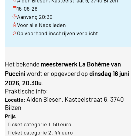
Alden Biesen, Kasteelstraat 6, 3740 Bilzen
16-06-26
Aanvang 20:30
Voor alle Neos leden
Op voorhand inschrijven verplicht
Het bekende
meesterwerk La Bohème van
Puccini
wordt er opgevoerd op
dinsdag 16 juni
2026, 20.30u
.
Praktische info:
Alden Biesen, Kasteelstraat 6, 3740
Locatie:
Bilzen
Prijs
·
Ticket categorie 1: 50 euro
·
Ticket categorie 2: 44 euro