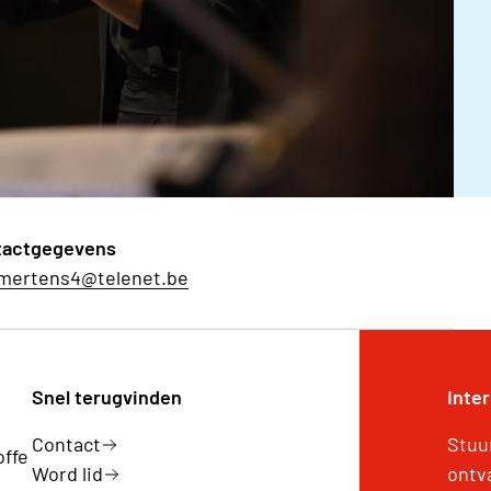
tactgegevens
mertens4@telenet.be
Snel terugvinden
Inte
Contact
Stuu
offe
Word lid
ontv