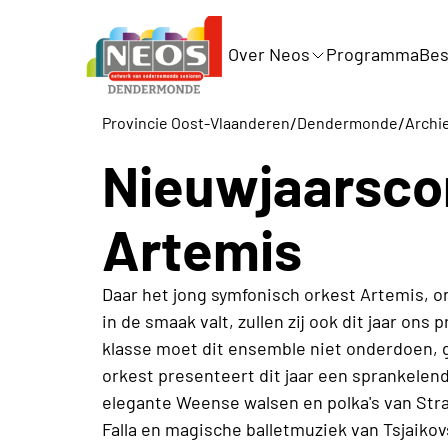
Over Neos
Programma
Bes
/
/
Provincie Oost-Vlaanderen
Dendermonde
Archie
Nieuwjaarsco
Artemis
Daar het jong symfonisch orkest Artemis, o
in de smaak valt, zullen zij ook dit jaar on
klasse moet dit ensemble niet onderdoen, 
orkest presenteert dit jaar een sprankelen
elegante Weense walsen en polka's van Str
Falla en magische balletmuziek van Tsjaiko