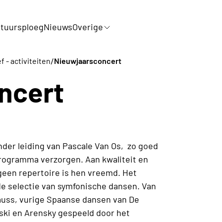
tuursploeg
Nieuws
Overige
/
f - activiteiten
Nieuwjaarsconcert
ncert
nder leiding van Pascale Van Os, zo goed
s programma verzorgen. Aan kwaliteit en
geen repertoire is hen vreemd. Het
de selectie van symfonische dansen. Van
auss, vurige Spaanse dansen van De
vski en Arensky gespeeld door het