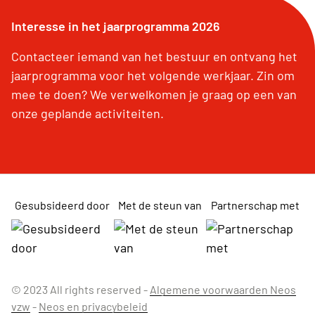
Interesse in het jaarprogramma 2026
Contacteer iemand van het bestuur en ontvang het
jaarprogramma voor het volgende werkjaar. Zin om
mee te doen? We verwelkomen je graag op een van
onze geplande activiteiten.
Gesubsideerd door
Met de steun van
Partnerschap met
© 2023 All rights reserved -
Algemene voorwaarden Neos
vzw
-
Neos en privacybeleid