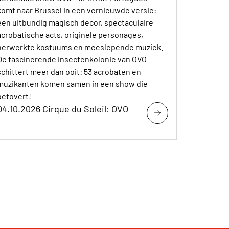
komt naar Brussel in een vernieuwde versie:
een uitbundig magisch decor, spectaculaire
acrobatische acts, originele personages,
herwerkte kostuums en meeslepende muziek.
De fascinerende insectenkolonie van OVO
schittert meer dan ooit: 53 acrobaten en
muzikanten komen samen in een show die
betovert!
04.10.2026 Cirque du Soleil: OVO