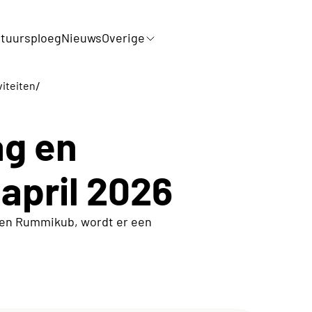
tuursploeg
Nieuws
Overige
/
viteiten
g en
april 2026
n en Rummikub, wordt er een