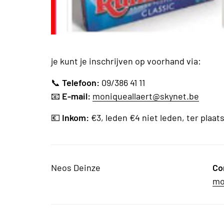
je kunt je inschrijven op voorhand via:
📞
Telefoon:
09/386 41 11
📧
E-mail:
moniqueallaert@skynet.be
💶
Inkom:
€3, leden €4 niet leden, ter plaats
Neos Deinze
Co
mo