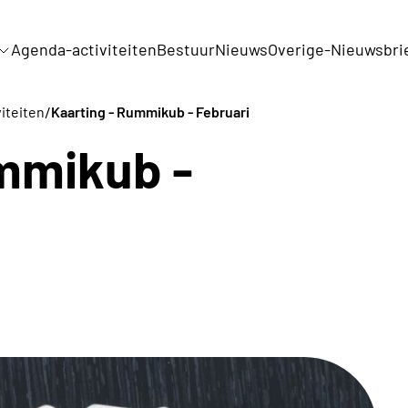
Agenda-activiteiten
Bestuur
Nieuws
Overige-Nieuwsbri
/
viteiten
Kaarting - Rummikub - Februari
mmikub -