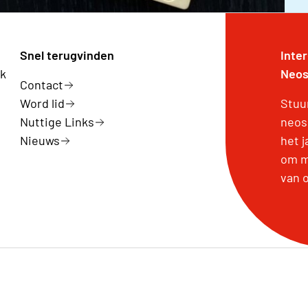
Snel terugvinden
Inte
rk
Neos
Contact
Word lid
Stuu
Nuttige Links
neos
Nieuws
het 
om m
van 