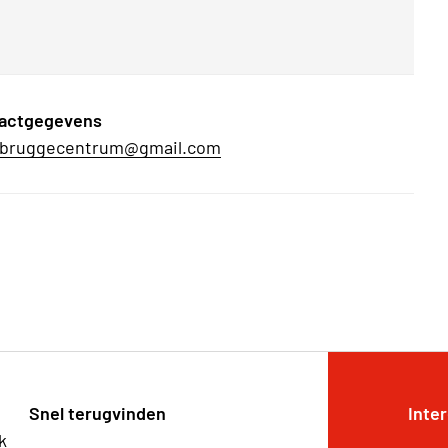
actgegevens
bruggecentrum@gmail.com
Snel terugvinden
Inte
k