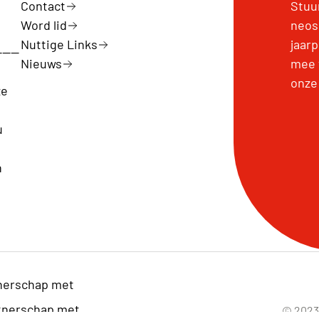
Contact
Stuu
Word lid
neos
Nuttige Links
jaar
----
Nieuws
mee 
:
onze
ze
u
n
nerschap met
© 2023 