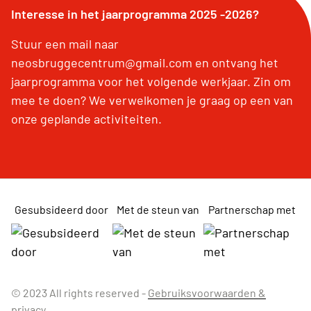
Interesse in het jaarprogramma 2025 -2026?
Stuur een mail naar
neosbruggecentrum@gmail.com en ontvang het
jaarprogramma voor het volgende werkjaar. Zin om
mee te doen? We verwelkomen je graag op een van
onze geplande activiteiten.
Gesubsideerd door
Met de steun van
Partnerschap met
© 2023 All rights reserved -
Gebruiksvoorwaarden &
privacy