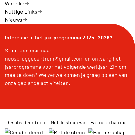
Word lid
Nuttige Links
Nieuws
Interesse in het jaarprogramma 2025 -2026?
Stuur een mail naar
neosbruggecentrum@gmail.com en ontvang het
jaarprogramma voor het volgende werkjaar. Zin om
mee te doen? We verwelkomen je graag op een van
onze geplande activiteiten.
Gesubsideerd door
Met de steun van
Partnerschap met