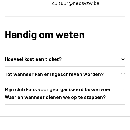
cultuur@neosvzw.be
Handig om weten
Hoeveel kost een ticket?
Een ticket categorie 1 (= parterre + eerste rijen 1e
Tot wanneer kan er ingeschreven worden?
balkon) kost 56 EUR. Een ticket categorie 2
Inschrijven kan uiterlijk t.e.m. 2 oktober 2026 of tot
Mijn club koos voor georganiseerd busvervoer.
bedraagt 46 EUR.
zolang de voorraad strekt (= teller op 0 -> als
Waar en wanneer dienen we op te stappen?
deelnemers kom je automatisch op wachtlijst
De busroutes worden opgemaakt nadat
terecht. Je dient nog niet te betalen)
inschrijvingen zijn afgesloten. Een drietal weken
voor aanvang van het evenement (= begin