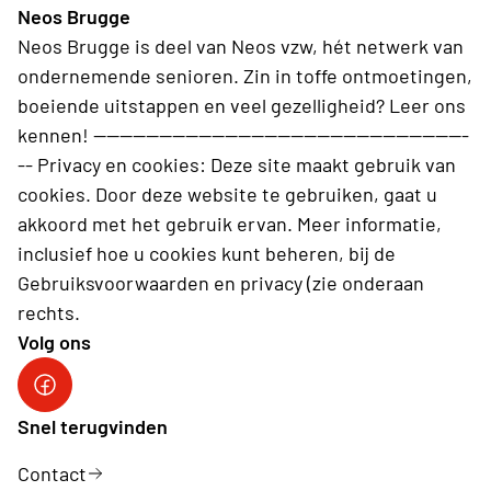
Neos Brugge
november) ontvangt het clubbestuur de busroute,
Neos Brugge is deel van Neos vzw, hét netwerk van
inclusief alle praktische info, in de mailbox
ondernemende senioren. Zin in toffe ontmoetingen,
boeiende uitstappen en veel gezelligheid? Leer ons
kennen! ---------------------------------------------------------
-- Privacy en cookies: Deze site maakt gebruik van
cookies. Door deze website te gebruiken, gaat u
akkoord met het gebruik ervan. Meer informatie,
inclusief hoe u cookies kunt beheren, bij de
Gebruiksvoorwaarden en privacy (zie onderaan
rechts.
Volg ons
Neos Brugge
Snel terugvinden
Contact