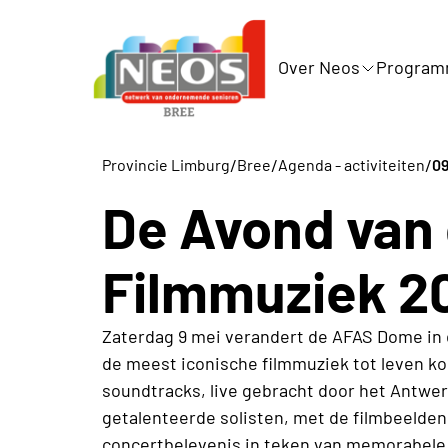
Over Neos
Progra
/
/
/
Provincie Limburg
Bree
Agenda - activiteiten
09
De Avond van
Filmmuziek 2
Zaterdag 9 mei verandert de AFAS Dome in 
de meest iconische filmmuziek tot leven k
soundtracks, live gebracht door het Antwe
getalenteerde solisten, met de filmbeeld
concertbelevenis in teken van memorabele