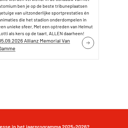
Atomium ben je op de beste tribuneplaatsen
getuige van uitzonderlijke sportprestaties én
animaties die het stadion onderdompelen in
een unieke sfeer. Met een optreden van Helmut
Lotti als kers op de taart. ALLEN daarheen!
05.09.2026 Allianz Memorial Van
Damme
resse in het jaarprogramma 2025-2026?