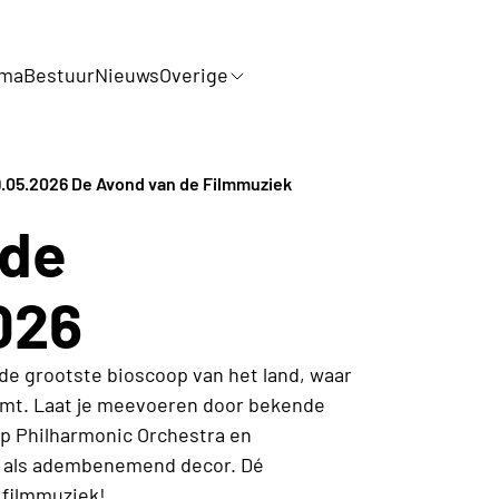
mma
Bestuur
Nieuws
Overige
.05.2026 De Avond van de Filmmuziek
 de
026
de grootste bioscoop van het land, waar
omt. Laat je meevoeren door bekende
rp Philharmonic Orchestra en
en als adembenemend decor. Dé
 filmmuziek!