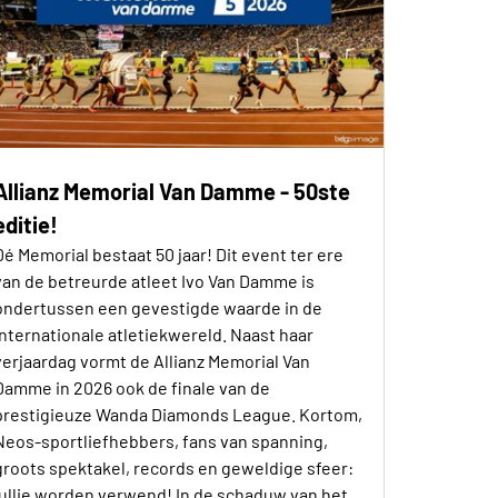
Allianz Memorial Van Damme - 50ste
editie!
Dé Memorial bestaat 50 jaar! Dit event ter ere
van de betreurde atleet Ivo Van Damme is
ondertussen een gevestigde waarde in de
internationale atletiekwereld. Naast haar
verjaardag vormt de Allianz Memorial Van
Damme in 2026 ook de finale van de
prestigieuze Wanda Diamonds League. Kortom,
Neos-sportliefhebbers, fans van spanning,
groots spektakel, records en geweldige sfeer:
jullie worden verwend! In de schaduw van het