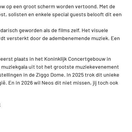
show op een groot scherm worden vertoond. Met de
t, solisten en enkele special guests belooft dit een
arisch geworden als de films zelf. Het visuele
ordt versterkt door de adembenemende muziek. Een
eerst plaats in het Koninklijk Concertgebouw in
it muziekgala uit tot het grootste muziekevenement
rstellingen in de Ziggo Dome. In 2025 trok dit unieke
ë. En in 2026 wil Neos dit niet missen, jij toch ook
n