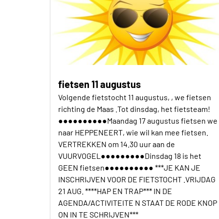
fietsen 11 augustus
Volgende fietstocht 11 augustus, , we fietsen
richting de Maas .Tot dinsdag, het fietsteam!
●●●●●●●●●●Maandag 17 augustus fietsen we
naar HEPPENEERT, wie wil kan mee fietsen.
VERTREKKEN om 14.30 uur aan de
VUURVOGEL●●●●●●●●●Dinsdag 18 is het
GEEN fietsen●●●●●●●●●● ***JE KAN JE
INSCHRIJVEN VOOR DE FIETSTOCHT .VRIJDAG
21 AUG. ****HAP EN TRAP*** IN DE
AGENDA/ACTIVITEITE N STAAT DE RODE KNOP
ON IN TE SCHRIJVEN***