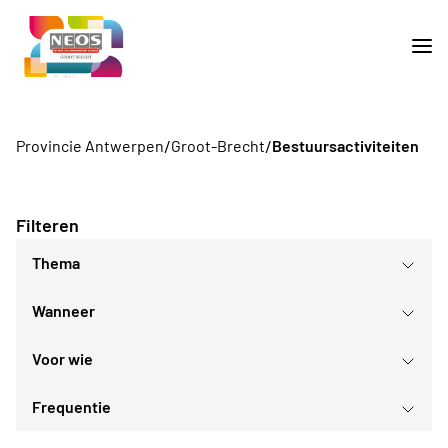
/
/
Provincie Antwerpen
Groot-Brecht
Bestuursactiviteiten
Filteren
Thema
Wanneer
Voor wie
augustus
2026
Frequentie
Voor iedereen
ma
di
wo
do
vr
za
zo
Voor alle Neos leden
27
28
29
30
31
1
2