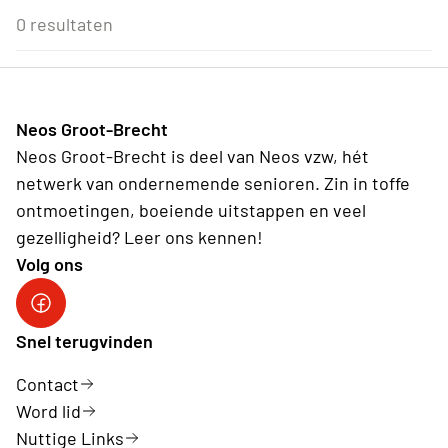
Eenmalig
Voor Neos leden van de eigen afdeling
3
4
5
6
7
8
9
0 resultaten
Wederkerend
10
11
12
13
14
15
16
17
18
19
20
21
22
23
24
25
26
27
28
29
30
31
1
2
3
4
5
6
Neos Groot-Brecht
Vandaag
Wissen
Neos Groot-Brecht is deel van Neos vzw, hét
netwerk van ondernemende senioren. Zin in toffe
ontmoetingen, boeiende uitstappen en veel
gezelligheid? Leer ons kennen!
Volg ons
Facebook Neos Groot Brecht
Snel terugvinden
Contact
Word lid
Nuttige Links