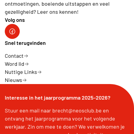
ontmoetingen, boeiende uitstappen en veel
gezelligheid? Leer ons kennen!
Volg ons
Facebook Neos Groot Brecht
Snel terugvinden
Contact
Word lid
Nuttige Links
Nieuws
Interesse in het jaarprogramma 2025-2026?
Stuur een mail naar brecht@neosclub.be en
ontvang het jaarprogramma voor het volgende
werkjaar. Zin om mee te doen? We verwelkomen je