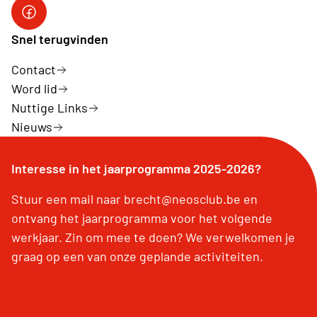
Facebook Neos Groot Brecht
Snel terugvinden
Contact
Word lid
Nuttige Links
Nieuws
Interesse in het jaarprogramma 2025-2026?
Stuur een mail naar brecht@neosclub.be en
ontvang het jaarprogramma voor het volgende
werkjaar. Zin om mee te doen? We verwelkomen je
graag op een van onze geplande activiteiten.