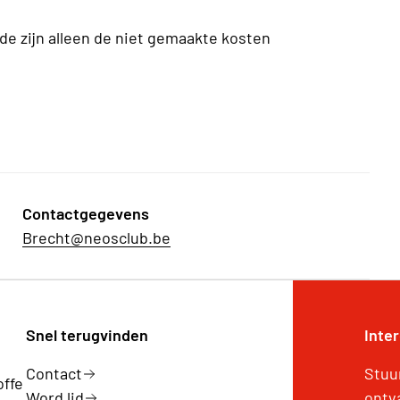
ode zijn alleen de niet gemaakte kosten
Contactgegevens
Brecht@neosclub.be
Snel terugvinden
Inte
Contact
Stuu
offe
Word lid
ontv