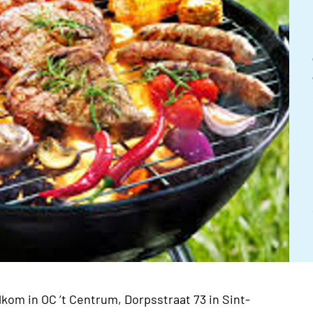
lkom in OC ’t Centrum, Dorpsstraat 73 in Sint-