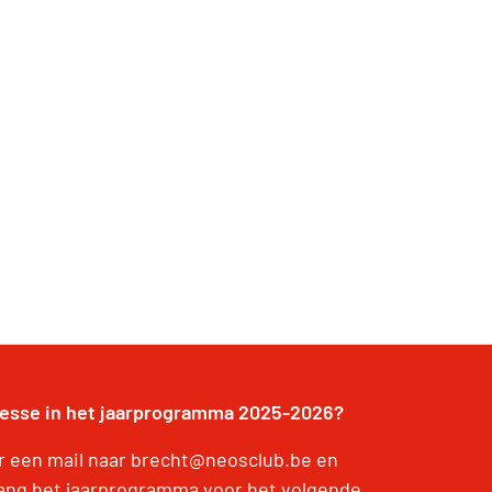
resse in het jaarprogramma 2025-2026?
r een mail naar brecht@neosclub.be en
ang het jaarprogramma voor het volgende