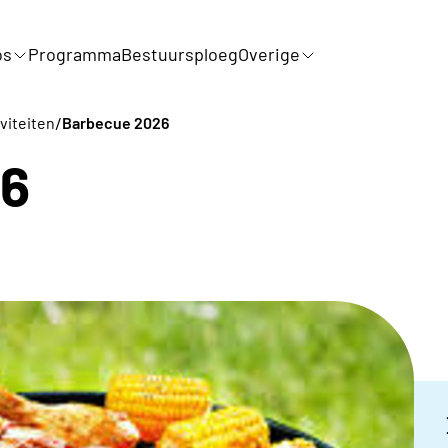
os
Programma
Bestuursploeg
Overige
/
iviteiten
Barbecue 2026
26