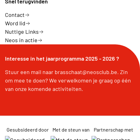
Snel terugvinden
Contact
Word lid
Nuttige Links
Neos in actie
Interesse in het jaarprogramma 2025 - 2026 ?
Stuur een mail naar brasschaat@neosclub.be. Zin
om mee te doen? We verwelkomen je graag op één
van onze komende activiteiten.
Gesubsideerd door
Met de steun van
Partnerschap met