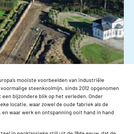
uropa’s mooiste voorbeelden van industriële
e voormalige steenkoolmijn, sinds 2012 opgenomen
 een bijzondere blik op het verleden. Onder
eke locatie, waar zowel de oude fabriek als de
 en waar werk en ontspanning ooit hand in hand
teel in neoklassieke stijl uit de 18de eeuw, dat de