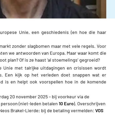
Europese Unie, een geschiedenis (en hoe die haar
n markt zonder slagbomen maar met vele regels. Voor
chten we antwoorden van Europa. Maar waar komt die
t plan? Of is ze haast ‘al stoemelings’ gegroeid?
e Unie met talrijke uitdagingen en crisissen wordt
s. Een kijk op het verleden doet snappen wat er
d is en helpt ook voorspellen hoe in de komende
erdag 20 november 2025 – bij voorkeur via de
 persoon (niet-leden betalen
10 Euro
). Overschrijven
Neos Brakel-Lierde; bij de betaling vermelden:
VOS