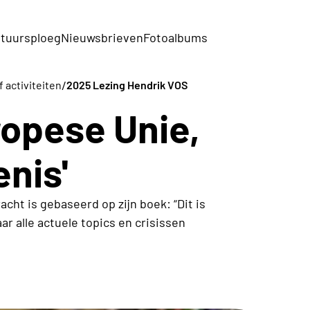
tuursploeg
Nieuwsbrieven
Fotoalbums
/
f activiteiten
2025 Lezing Hendrik VOS
ropese Unie,
nis'
acht is gebaseerd op zijn boek: “Dit is
r alle actuele topics en crisissen