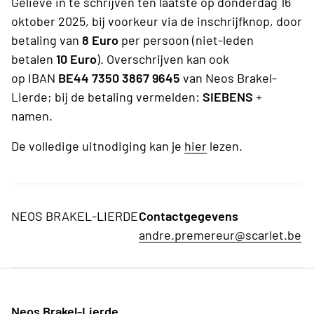
Gelieve in te schrijven ten laatste op donderdag 16
oktober 2025, bij voorkeur via de inschrijfknop, door
betaling van
8 Euro
per persoon (niet-leden
betalen
10 Euro
). Overschrijven kan ook
op IBAN
BE44 7350 3867 9645
van Neos Brakel-
Lierde; bij de betaling vermelden:
SIEBENS
+
namen.
De volledige uitnodiging kan je
hier
lezen.
NEOS BRAKEL-LIERDE
Contactgegevens
andre.premereur@scarlet.be
Neos Brakel-Lierde