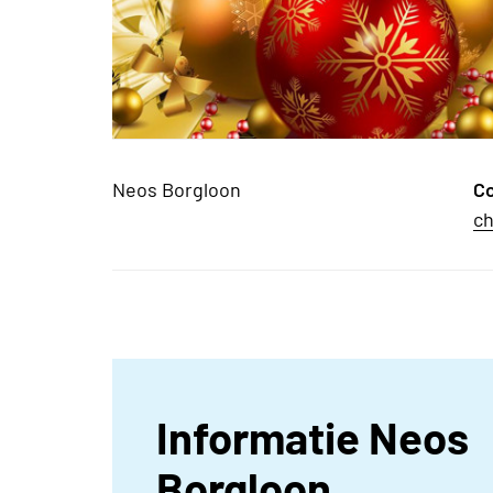
Neos Borgloon
C
ch
Informatie Neos
Borgloon