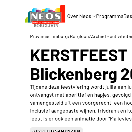
Over Neos
Programma
Bes
/
/
Provincie Limburg
Borgloon
Archief - activiteite
KERSTFEEST 
Blickenberg 
Tijdens deze feestviering wordt jullie een
ontvangst met aperitief en hapjes, gevolg
samengesteld uit een voorgerecht, een hoo
inclusief aangepaste wijnen, frisdrank en ko
feest is er ook een animatie door “Malievies
GEZELLIG SAMENZIJN