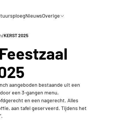
tuursploeg
Nieuws
Overige
/
n
KERST 2025
Feestzaal
2025
 lunch aangeboden bestaande uit een
d door een 3-gangen menu,
fdgerecht en een nagerecht. Alles
ffie, aan tafel geserveerd. Tijdens het
”.