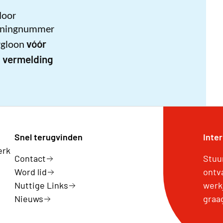
door
ekeningnummer
vóór
rgloon
 vermelding
Snel terugvinden
Inte
erk
Contact
Stuu
Word lid
ontv
Nuttige Links
werk
Nieuws
graa