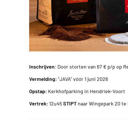
Inschrijven
: Door storten van 67 € p/p op R
Vermelding:
"JAVA" vóór 1 juni 2026
Opstap:
Kerkhofparking in Hendriek-Voort
Vertrek:
12u45
STIPT
naar Wingepark 20 te 