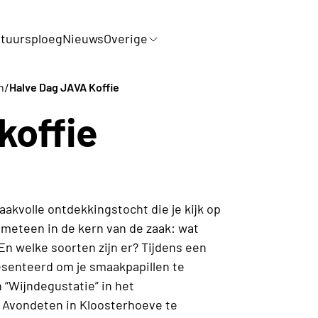
tuursploeg
Nieuws
Overige
/
n
Halve Dag JAVA Koffie
koffie
akvolle ontdekkingstocht die je kijk op
n meteen in de kern van de zaak: wat
En welke soorten zijn er? Tijdens een
resenteerd om je smaakpapillen te
“Wijndegustatie” in het
 Avondeten in Kloosterhoeve te