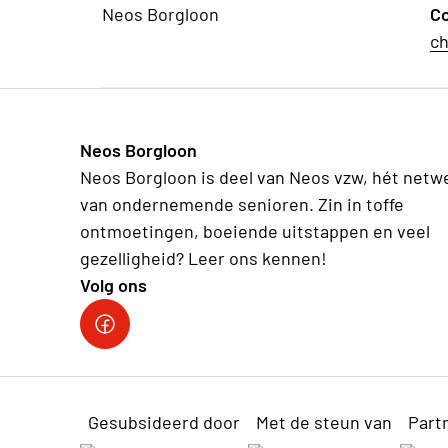
Neos Borgloon
C
ch
Neos Borgloon
Neos Borgloon is deel van Neos vzw, hét netw
van ondernemende senioren. Zin in toffe
ontmoetingen, boeiende uitstappen en veel
gezelligheid? Leer ons kennen!
Volg ons
Neos DiNA
Gesubsideerd door
Met de steun van
Part