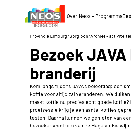
Over Neos
Programma
Bes
/
/
Provincie Limburg
Borgloon
Archief - activiteite
Bezoek JAVA 
branderij
Kom langs tijdens JAVA's beleefdag: een sma
koffie voor altijd zal veranderen! We duike
maakt koffie nu precies écht goede koffie? 
proefsessie krijg je een aantal koffies gep
testen. Daarna kunnen we genieten van een 
bezoekerscentrum van de Hagelandse wijn.