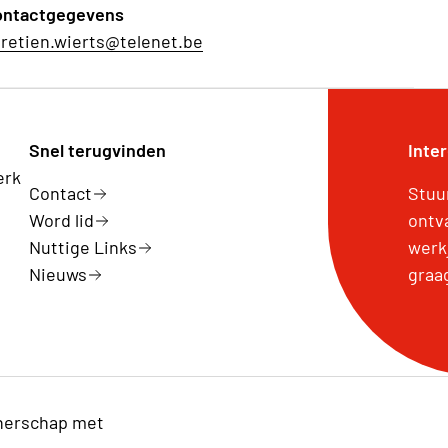
ontactgegevens
retien.wierts@telenet.be
Snel terugvinden
Inte
erk
Contact
Stuu
Word lid
ontv
Nuttige Links
werk
Nieuws
graa
nerschap met