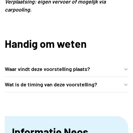
Verplaatsing: eigen vervoer of mogelijk via
carpooling.
Handig om weten
Waar vindt deze voorstelling plaats?
In de comfortabele zitjes van het Trixxo Theater
Wat is de timing van deze voorstelling?
(Gouverneur Verwilghensingel 70, 3500 Hasselt) kan
De deuren van de zaal gaan open om 19u. De
je wegdromen bij deze magische dansvoorstelling.
voorstelling start om 20u00 en duurt tot 21u30 ,
inclusief pauze.
Informatie Neos