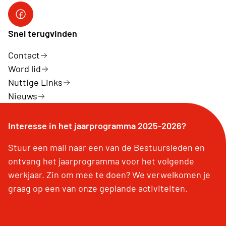
Neos DiNA
Snel terugvinden
Contact
Word lid
Nuttige Links
Nieuws
Interesse in het jaarprogramma 2025-2026?
Stuur een mail naar een van de Bestuursleden en
ontvang het jaarprogramma voor het volgende
werkjaar. Zin om mee te doen? We verwelkomen je
graag op een van onze geplande activiteiten.