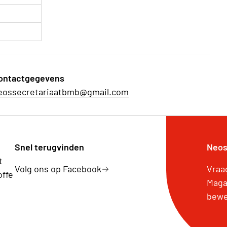
ontactgegevens
eossecretariaatbmb@gmail.com
Snel terugvinden
Neos
t
Volg ons op Facebook
Vraa
offe
Maga
bewe