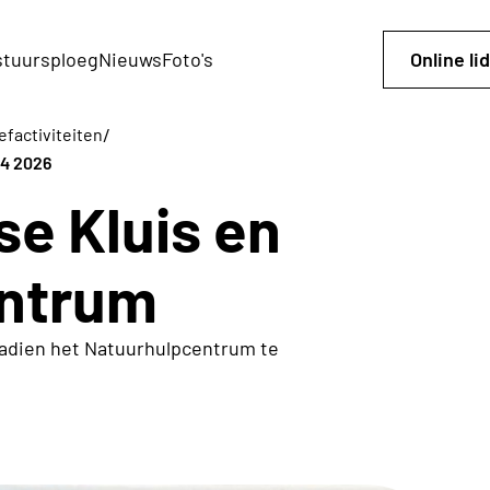
tuursploeg
Nieuws
Foto's
Online l
/
efactiviteiten
04 2026
e Kluis en
ntrum
nadien het Natuurhulpcentrum te