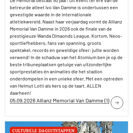
Dé Memorial bestaat 50 jaar! Dit event ter ere van de
betreurde atleet Ivo Van Damme is ondertussen een
gevestigde waarde in de internationale
atletiekwereld. Naast haar verjaardag vormt de Allianz
Memorial Van Damme in 2026 ook de finale van de
prestigieuze Wanda Dimaonds League. Kortom, Neos-
sportliefhebbers, fans van spanning, groots
spektakel, records en geweldige sfeer: jullie worden
verwend! In de schaduw van het Atomium ben je op de
beste tribuneplaatsen getuige van uitzonderlijke
sportprestaties én animaties die het stadion
onderdompelen in een unieke sfeer. Met een optreden
van Helmut Lotti als kers op de taart. ALLEN
daarheen!
05.09.2026 Allianz Memorial Van Damme (1)
CULTURELE DAGUITSTAPPEN