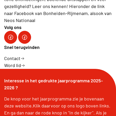
gezelligheid? Leer ons kennen! Hieronder de link
naar Facebook van Bonheiden-Rijmenam, alsook van
Neos Nationaal
Volg ons
NEOS Bonheiden-Rijmenam
Neos Nationaal
Snel terugvinden
Contact
Word lid
Interesse in het gedrukte jaarprogramma 2025-
2026 ?
De knop voor het jaarprogramma zie je bovenaan
deze website.Klik daarvoor op ons logo boven links.
En ga dan naar de rode knop in "In de kijker". Als je