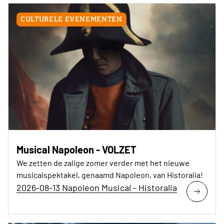
zetten met tram, metro of bus. Bekijk de volledige
lijst van P+R via
CULTURELE EVENEMENTEN
https://parking.brussels/nl/smart_parking/park-
ride-pr Graag parking in de buurt? De volledig
beveiligde Parking Royal bevindt zich op slechts 4
minuten te voet van het Koninklijk Circus. De
parking is bereikbaar met de auto via de
Lignestraat 27. De toegang voor voetgangers
bevindt zich ter hoogte van de Koningsstraat 128.
Meer info op: https://www.parking-royal.be De
parkings Kunst-Wet, Passage 44 en Spectrum
Musical Napoleon - VOLZET
(Madou) zijn eveneens dichtbij gelegen.
We zetten de zalige zomer verder met het nieuwe
musicalspektakel, genaamd Napoleon, van Historalia!
2026-08-13 Napoleon Musical - Historalia