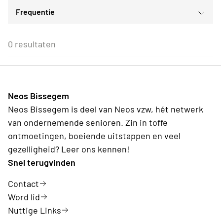
Frequentie
Voor iedereen
ma
di
wo
do
vr
za
zo
Voor alle Neos leden
27
28
29
30
31
1
2
Eenmalig
Voor Neos leden van de eigen afdeling
3
4
5
6
7
8
9
0 resultaten
Wederkerend
10
11
12
13
14
15
16
17
18
19
20
21
22
23
24
25
26
27
28
29
30
31
1
2
3
4
5
6
Neos Bissegem
Vandaag
Wissen
Neos Bissegem is deel van Neos vzw, hét netwerk
van ondernemende senioren. Zin in toffe
ontmoetingen, boeiende uitstappen en veel
gezelligheid? Leer ons kennen!
Snel terugvinden
Contact
Word lid
Nuttige Links