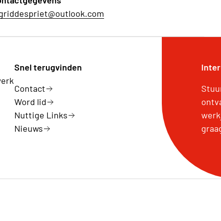
ontactgegevens
griddespriet@outlook.com
Snel terugvinden
Inte
werk
Contact
Stuu
Word lid
ontv
Nuttige Links
werk
Nieuws
graa