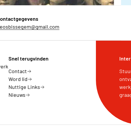
ontactgegevens
eosbissegem@gmail.com
Snel terugvinden
Inte
werk
Contact
Stuu
Word lid
ontv
Nuttige Links
werk
Nieuws
graa