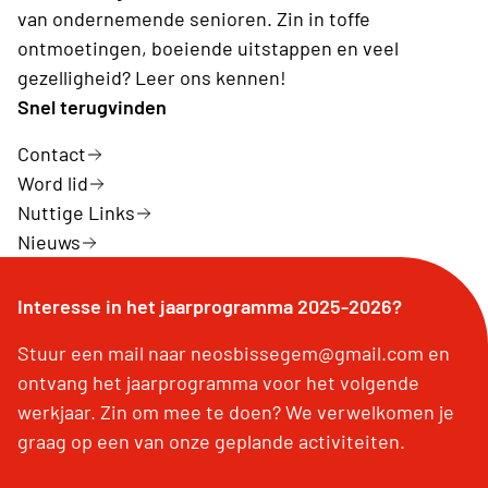
van ondernemende senioren. Zin in toffe
ontmoetingen, boeiende uitstappen en veel
gezelligheid? Leer ons kennen!
Snel terugvinden
Contact
Word lid
Nuttige Links
Nieuws
Interesse in het jaarprogramma 2025-2026?
Stuur een mail naar neosbissegem@gmail.com en
ontvang het jaarprogramma voor het volgende
werkjaar. Zin om mee te doen? We verwelkomen je
graag op een van onze geplande activiteiten.