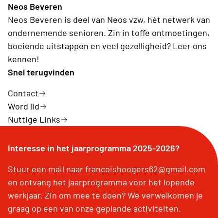
Neos Beveren
Neos Beveren is deel van Neos vzw, hét netwerk van
ondernemende senioren. Zin in toffe ontmoetingen,
boeiende uitstappen en veel gezelligheid? Leer ons
kennen!
Snel terugvinden
Contact
Word lid
Nuttige Links
Interesse in het jaarprogramma 2025-2026?
Stuur een mail naar francoishoogers62@gmail.com
en ontvang het jaarprogramma voor het lopende
werkjaar. Zin om mee te doen? We verwelkomen je
graag op een van onze geplande activiteiten.