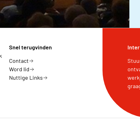
Snel terugvinden
Inte
k
Contact
Stuu
Word lid
ontv
Nuttige Links
werk
graa