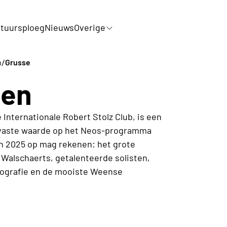
tuursploeg
Nieuws
Overige
/
n
Grusse
ien
Internationale Robert Stolz Club, is een
 vaste waarde op het Neos-programma
n 2025 op mag rekenen: het grote
 Walschaerts, getalenteerde solisten,
ografie en de mooiste Weense