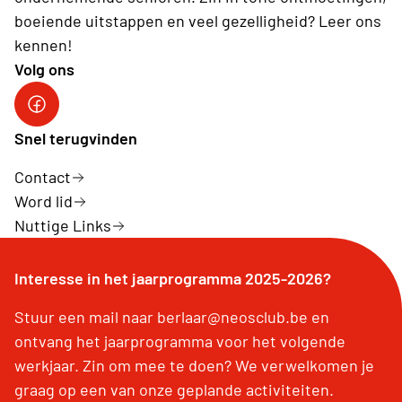
boeiende uitstappen en veel gezelligheid? Leer ons
kennen!
Volg ons
Facebook Neos Berlaar
Snel terugvinden
Contact
Word lid
Nuttige Links
Interesse in het jaarprogramma 2025-2026?
Stuur een mail naar berlaar@neosclub.be en
ontvang het jaarprogramma voor het volgende
werkjaar. Zin om mee te doen? We verwelkomen je
graag op een van onze geplande activiteiten.