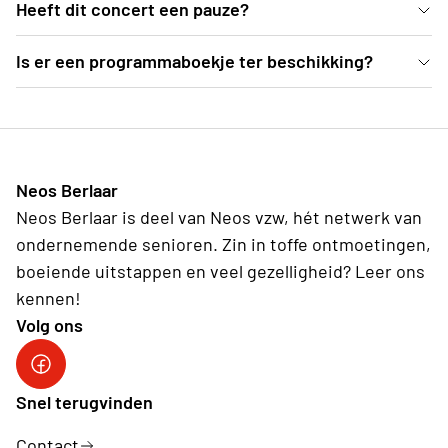
In de mooie blauwe zaal van deSingel kan je vanuit
Heeft dit concert een pauze?
comfortabele zetels genieten van dit Weense
Ja, er is een pauze voorzien van een 25-tal minuten
Is er een programmaboekje ter beschikking?
concert.
Ter plekke deelt de organisatie programmaboekjes
uit, waarvoor een vrije bijdrage kan gegeven
worden.
Neos Berlaar
Neos Berlaar is deel van Neos vzw, hét netwerk van
ondernemende senioren. Zin in toffe ontmoetingen,
boeiende uitstappen en veel gezelligheid? Leer ons
kennen!
Volg ons
Facebook Neos Berlaar
Snel terugvinden
Contact