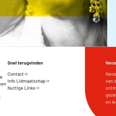
Snel terugvinden
Neos
Contact
Neos
ge
Info Lidmaatschap
van 
een
Nuttige Links
ontm
geze
t
en l