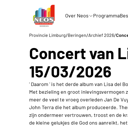
Over Neos
Programma
Bes
/
/
/
Provincie Limburg
Beringen
Archief 2026
Conce
Concert van L
15/03/2026
' Daarom ' is het derde album van Lisa del B
Met bezieling en groot inlevingsvermogen z
meer de veel te vroeg overleden Jan De Vu
John Terra die het album produceerde. Th
zijn ondermeer vertrouwen, troost en de kr
de kleine gelukjes die God ons aanreikt, h