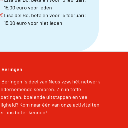
15,00 euro voor leden
Lisa del Bo, betalen voor 15 februari:
15,00 euro voor niet leden
 Beringen
 Beringen is deel van Neos vzw, hét netwerk
ondernemende senioren. Zin in toffe
oetingen, boeiende uitstappen en veel
lligheid? Kom naar één van onze activiteiten
eer ons beter kennen!