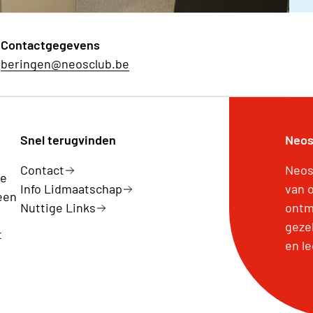
Contactgegevens
beringen@neosclub.be
Snel terugvinden
Neos
Contact
Neos
ge
Info Lidmaatschap
van 
een
Nuttige Links
ontm
geze
t
en l