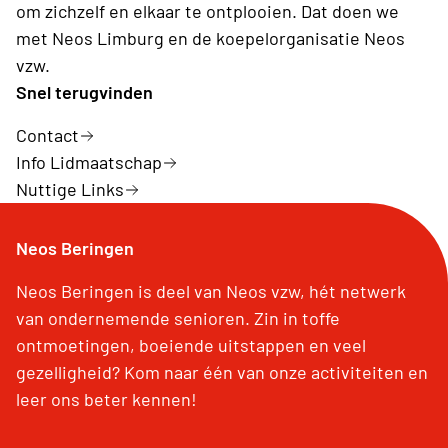
om zichzelf en elkaar te ontplooien. Dat doen we
met Neos Limburg en de koepelorganisatie Neos
vzw.
Snel terugvinden
Contact
Info Lidmaatschap
Nuttige Links
Neos Beringen
Neos Beringen is deel van Neos vzw, hét netwerk
van ondernemende senioren. Zin in toffe
ontmoetingen, boeiende uitstappen en veel
gezelligheid? Kom naar één van onze activiteiten en
leer ons beter kennen!