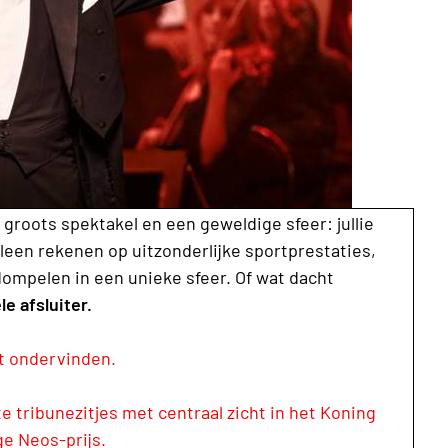
groots spektakel en een geweldige sfeer: jullie
leen rekenen op uitzonderlijke sportprestaties,
ompelen in een unieke sfeer. Of wat dacht
le afsluiter.
et ondervinden.
 tribunezitjes met centraal zicht in het Koning
ge Neos-prijs.