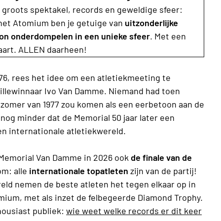
 groots spektakel, records en geweldige sfeer:
 het Atomium ben je getuige van
uitzonderlijke
ion onderdompelen in een unieke sfeer
. Met een
taart. ALLEN daarheen!
76, rees het idee om een atletiekmeeting te
illewinnaar Ivo Van Damme. Niemand had toen
 zomer van 1977 zou komen als een eerbetoon aan de
og minder dat de Memorial 50 jaar later een
en internationale atletiekwereld.
z Memorial Van Damme in 2026 ook
de finale van de
m: alle
internationale topatleten
zijn van de partij!
reld nemen de beste atleten het tegen elkaar op in
tomium, met als inzet de felbegeerde Diamond Trophy.
ousiast publiek:
wie weet welke records er dit keer