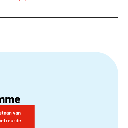
amme
tstaan van
betreurde