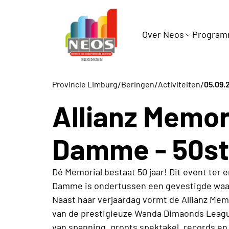
Over Neos
Progra
/
/
/
Provincie Limburg
Beringen
Activiteiten
05.09.
Allianz Memor
Damme - 50ste
Dé Memorial bestaat 50 jaar! Dit event ter 
Damme is ondertussen een gevestigde waard
Naast haar verjaardag vormt de Allianz Mem
van de prestigieuze Wanda Dimaonds Leagu
van spanning, groots spektakel, records en