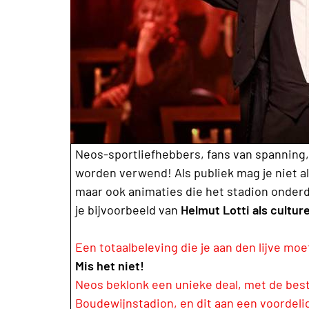
Neos-sportliefhebbers, fans van spanning, 
worden verwend! Als publiek mag je niet al
maar ook animaties die het stadion onderd
je bijvoorbeeld van
Helmut Lotti als culture
Een totaalbeleving die je aan den lijve mo
Mis het niet!
Neos beklonk een unieke deal, met de beste
Boudewijnstadion, en dit aan een voordeli