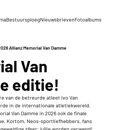
mma
Bestuursploeg
Nieuwsbrieven
Fotoalbums
2026 Allianz Memorial Van Damme
ial Van
 editie!
ere van de betreurde atleet Ivo Van
e in de internationale atletiekwereld.
orial Van Damme in 2026 ook de finale
e. Kortom, Neos-sportliefhebbers, fans
 geweldige sfeer: jullie worden verwend!